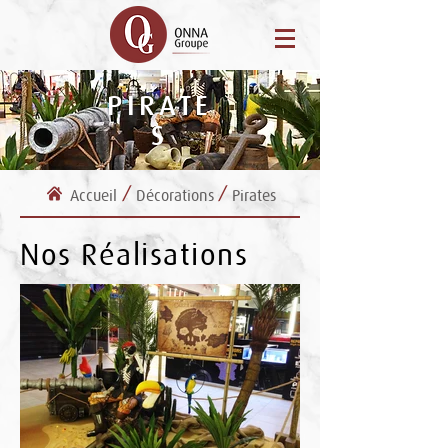
PIRATE
S
/
/
Accueil
Décorations
Pirates
Nos Réalisations