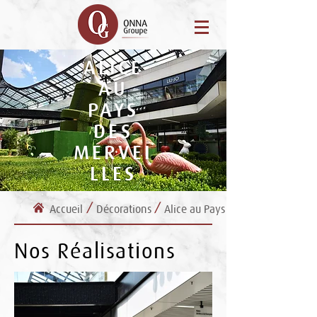
ALICE
AU
PAYS
DES
MERVEI
LLES
/
/
Accueil
Décorations
Alice au Pays des Merveilles
Nos Réalisations